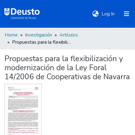
(current)
Log In
Home
Investigación
Artículos
DeustoTeka
Propuestas para la flexibilización y modernización de la Ley Foral 14/2006 de Cooperativas de Navarra
Propuestas para la flexibilización y
Communities
modernización de la Ley Foral
&
Collections
14/2006 de Cooperativas de Navarra
All of DSpace
Statistics
Policies