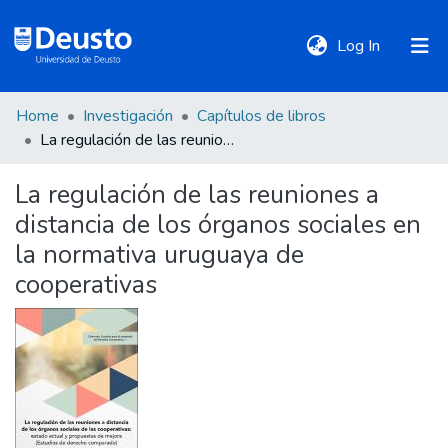
(current)
Log In
Home
Investigación
Capítulos de libros
DeustoTeka
La regulación de las reuniones a distancia de los órganos sociales en la normativa uruguaya de cooperativas
La regulación de las reuniones a
Communities
distancia de los órganos sociales en
&
Collections
la normativa uruguaya de
cooperativas
All of DSpace
Statistics
Policies