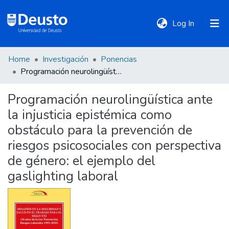
(current)
Log In
Home
Investigación
Ponencias
DeustoTeka
Programación neurolingüística ante la injusticia epistémica como obstáculo para la prevención de riesgos psicosociales con perspectiva de género: el ejemplo del gaslighting laboral
Programación neurolingüística ante
Communities
la injusticia epistémica como
&
Collections
obstáculo para la prevención de
riesgos psicosociales con perspectiva
All of DSpace
de género: el ejemplo del
gaslighting laboral
Statistics
Policies