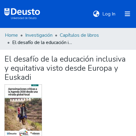
(current)
Log In
Home
Investigación
Capítulos de libros
DeustoTeka
El desafío de la educación inclusiva y equitativa visto desde Europa y Euskadi
El desafío de la educación inclusiva
Communities
y equitativa visto desde Europa y
&
Collections
Euskadi
All of DSpace
Statistics
Policies