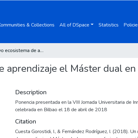
Communities & Collections
All of DSpace
Statistics
Policie
Un nuevo ecosistema de aprendizaje el Máster dual en emprendimiento en acción
e aprendizaje el Máster dual e
Description
Ponencia presentada en la VIII Jornada Universitaria de In
celebrada en Bilbao el 18 de abril de 2018
Citation
Cuesta Gorostidi, I., & Fernández Rodríguez, I. (2018). U