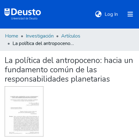
(current)
Log In
Home
Investigación
Artículos
DeustoTeka
La política del antropoceno: hacia un fundamento común de las responsabilidades planetarias
La política del antropoceno: hacia un
Communities
fundamento común de las
&
Collections
responsabilidades planetarias
All of DSpace
Statistics
Policies