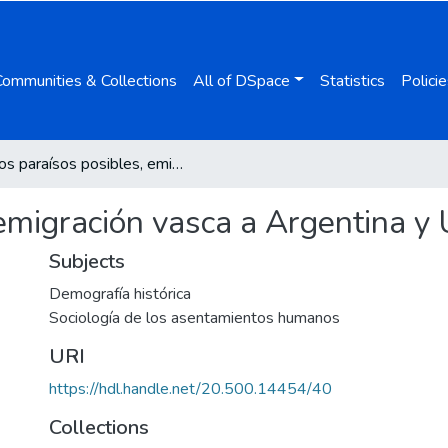
Communities & Collections
All of DSpace
Statistics
Policie
Los paraísos posibles, emigración vasca a Argentina y Uruguay (1830-1900)
 emigración vasca a Argentina 
Subjects
Demografía histórica
Sociología de los asentamientos humanos
URI
https://hdl.handle.net/20.500.14454/40
Collections