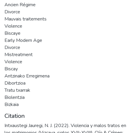
Ancien Régime
Divorce
Mauvais traitements
Violence
Biscaye
Early Modern Age
Divorce
Mistreatment
Violence
Biscay
Antzinako Erregimena
Dibortzioa
Tratu txarrak
Biolentzia
Bizkaia
Citation
Intxaustegi Jauregi, N. J. (2022). Violencia y malos tratos en
los matrimonios (Vizcaya, siglos XVII-XVIII). Clío & Crímen: