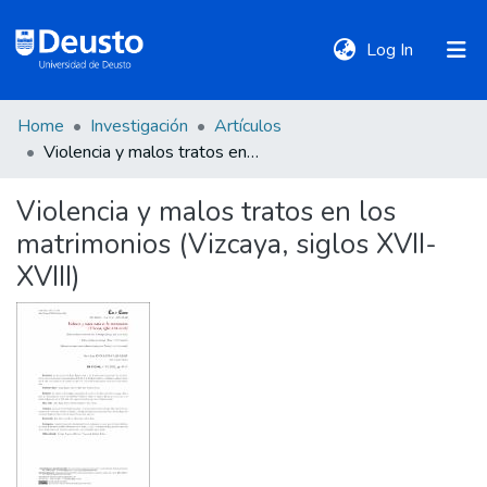
(current)
Log In
Home
Investigación
Artículos
DeustoTeka
Violencia y malos tratos en los matrimonios (Vizcaya, siglos XVII-XVIII)
Violencia y malos tratos en los
Communities
matrimonios (Vizcaya, siglos XVII-
&
Collections
XVIII)
All of DSpace
Statistics
Policies