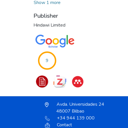
Show 1 more
Publisher
Hindawi Limited
9
Avda. Universidades 24
48007 Bilbao
+34 944 139 000
Contact