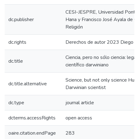
CESI-JESPRE, Universidad Pontific
dc.publisher
Hana y Francisco José Ayala de Cie
Religión
dc.rights
Derechos de autor 2023 Diego B
Ciencia, pero no sólo ciencia: leg
dc.title
científico darwiniano
Science, but not only science Huma
dc.title.alternative
Darwinian scientist
dc.type
journal article
dcterms.accessRights
open access
oaire.citation.endPage
283