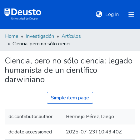
(current)
Log In
Home
Investigación
Artículos
DeustoTeka
Ciencia, pero no sólo ciencia: legado humanista de un científico darwiniano
Ciencia, pero no sólo ciencia: legado
Communities
humanista de un científico
&
Collections
darwiniano
All of DSpace
Simple item page
dc.contributor.author
Bermejo Pérez, Diego
Statistics
dc.date.accessioned
2025-07-23T10:43:40Z
Policies