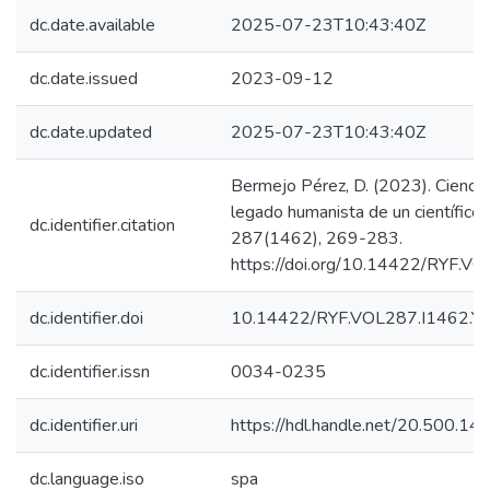
dc.date.available
2025-07-23T10:43:40Z
dc.date.issued
2023-09-12
dc.date.updated
2025-07-23T10:43:40Z
Bermejo Pérez, D. (2023). Ciencia,
legado humanista de un científico 
dc.identifier.citation
287(1462), 269-283.
https://doi.org/10.14422/RYF.
dc.identifier.doi
10.14422/RYF.VOL287.I1462.Y
dc.identifier.issn
0034-0235
dc.identifier.uri
https://hdl.handle.net/20.500.1
dc.language.iso
spa