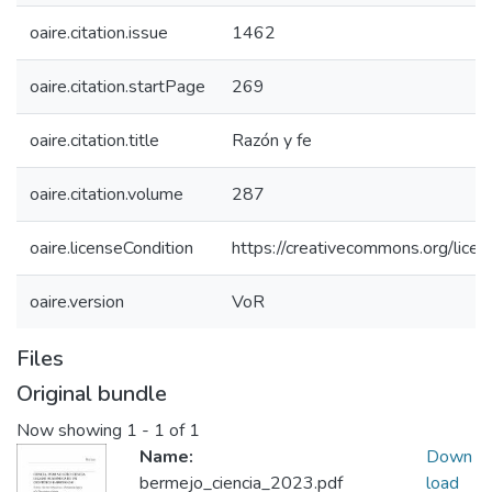
oaire.citation.issue
1462
oaire.citation.startPage
269
oaire.citation.title
Razón y fe
oaire.citation.volume
287
oaire.licenseCondition
https://creativecommons.org/licen
oaire.version
VoR
Files
Original bundle
Now showing
1 - 1 of 1
Name:
Down
bermejo_ciencia_2023.pdf
load