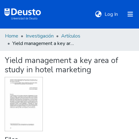
(current)
Log In
Home
Investigación
Artículos
DeustoTeka
Yield management a key area of study in hotel marketing
Yield management a key area of
Communities
study in hotel marketing
&
Collections
All of DSpace
Statistics
Policies