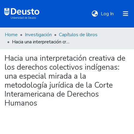
(current)
Log In
Home
Investigación
Capítulos de libros
DeustoTeka
Hacia una interpretación creativa de los derechos colectivos indígenas: una especial mirada a la metodología jurídica de la Corte Interamericana de Derechos Humanos
Hacia una interpretación creativa de
Communities
los derechos colectivos indígenas:
&
Collections
una especial mirada a la
metodología jurídica de la Corte
All of DSpace
Interamericana de Derechos
Humanos
Statistics
Policies