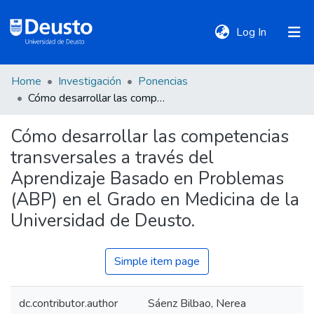
(current)
Log In
Home
Investigación
Ponencias
DeustoTeka
Cómo desarrollar las competencias transversales a través del Aprendizaje Basado en Problemas (ABP) en el Grado en Medicina de la Universidad de Deusto.
Cómo desarrollar las competencias
Communities
transversales a través del
&
Collections
Aprendizaje Basado en Problemas
(ABP) en el Grado en Medicina de la
All of DSpace
Universidad de Deusto.
Simple item page
Statistics
dc.contributor.author
Sáenz Bilbao, Nerea
Policies