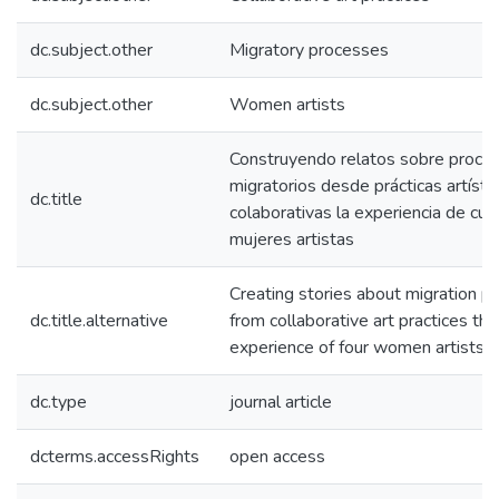
dc.subject.other
Migratory processes
dc.subject.other
Women artists
Construyendo relatos sobre proce
migratorios desde prácticas artísti
dc.title
colaborativas la experiencia de cua
mujeres artistas
Creating stories about migration p
dc.title.alternative
from collaborative art practices the
experience of four women artists
dc.type
journal article
dcterms.accessRights
open access