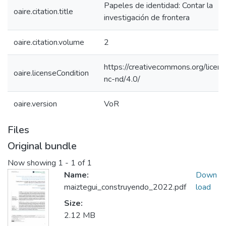
Papeles de identidad: Contar la
oaire.citation.title
investigación de frontera
oaire.citation.volume
2
https://creativecommons.org/licen
oaire.licenseCondition
nc-nd/4.0/
oaire.version
VoR
Files
Original bundle
Now showing
1 - 1 of 1
Name:
Down
maiztegui_construyendo_2022.pdf
load
Size:
2.12 MB