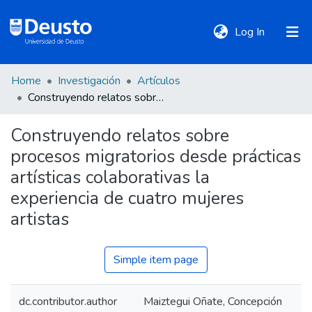
(current)
Log In
Home
Investigación
Artículos
DeustoTeka
Construyendo relatos sobre procesos migratorios desde prácticas artísticas colaborativas la experiencia de cuatro mujeres artistas
Construyendo relatos sobre
Communities
procesos migratorios desde prácticas
&
Collections
artísticas colaborativas la
experiencia de cuatro mujeres
All of DSpace
artistas
Simple item page
Statistics
dc.contributor.author
Maiztegui Oñate, Concepción
Policies