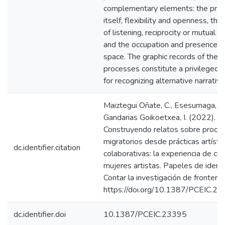
complementary elements: the pro
itself, flexibility and openness, the
of listening, reciprocity or mutual i
and the occupation and presence of
space. The graphic records of thes
processes constitute a privileged 
for recognizing alternative narrative
Maiztegui Oñate, C., Esesumaga, E.
Gandarias Goikoetxea, I. (2022).
Construyendo relatos sobre proce
migratorios desde prácticas artísti
dc.identifier.citation
colaborativas: la experiencia de cua
mujeres artistas. Papeles de ident
Contar la investigación de frontera, 
https://doi.org/10.1387/PCEIC.2
dc.identifier.doi
10.1387/PCEIC.23395