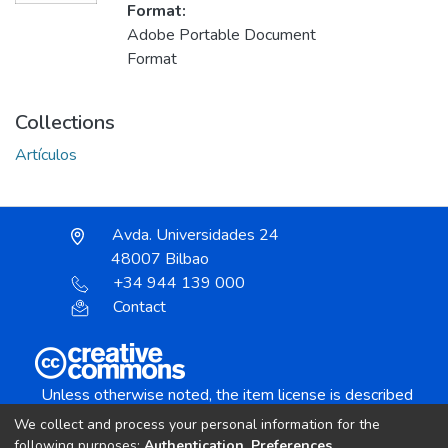
Format:
Adobe Portable Document
Format
Collections
Artículos
Avda. Universidades 24
48007 Bilbao
+34 944 139 000
Contact
Unless otherwise noted, the item license is described
as:
We collect and process your personal information for the
Creative Commons Attribution-NonCommercial-
following purposes:
Authentication, Preferences,