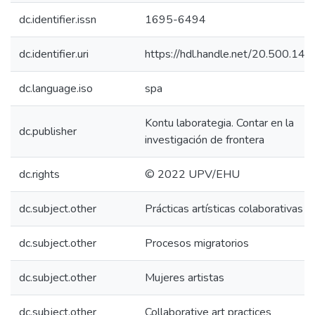
dc.identifier.issn
1695-6494
dc.identifier.uri
https://hdl.handle.net/20.500.1
dc.language.iso
spa
Kontu laborategia. Contar en la
dc.publisher
investigación de frontera
dc.rights
© 2022 UPV/EHU
dc.subject.other
Prácticas artísticas colaborativas
dc.subject.other
Procesos migratorios
dc.subject.other
Mujeres artistas
dc.subject.other
Collaborative art practices