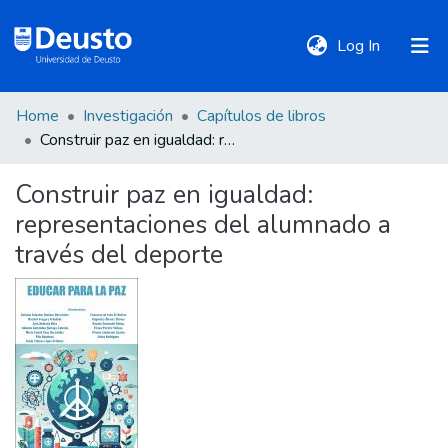
(current)
Log In
Home
Investigación
Capítulos de libros
DeustoTeka
Construir paz en igualdad: representaciones del alumnado a través del deporte
Construir paz en igualdad:
Communities
representaciones del alumnado a
&
Collections
través del deporte
All of DSpace
Statistics
Policies