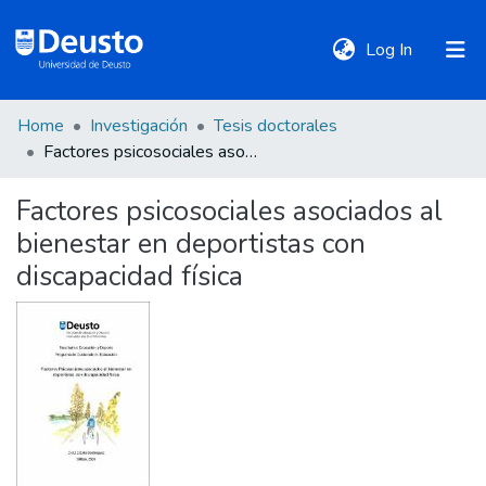
(current)
Log In
Home
Investigación
Tesis doctorales
DeustoTeka
Factores psicosociales asociados al bienestar en deportistas con discapacidad física
Factores psicosociales asociados al
Communities
bienestar en deportistas con
&
Collections
discapacidad física
All of DSpace
Statistics
Policies