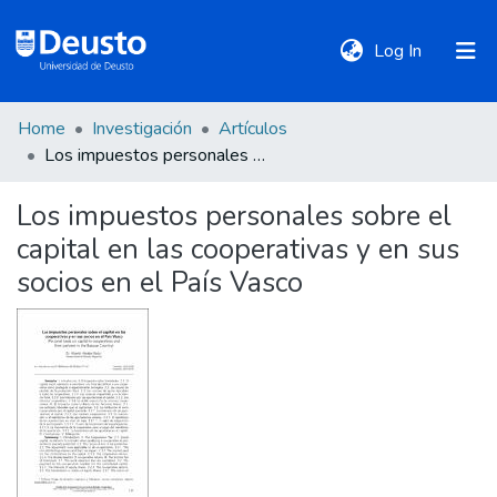
(current)
Log In
Home
Investigación
Artículos
DeustoTeka
Los impuestos personales sobre el capital en las cooperativas y en sus socios en el País Vasco
Los impuestos personales sobre el
Communities
capital en las cooperativas y en sus
&
Collections
socios en el País Vasco
All of DSpace
Statistics
Policies