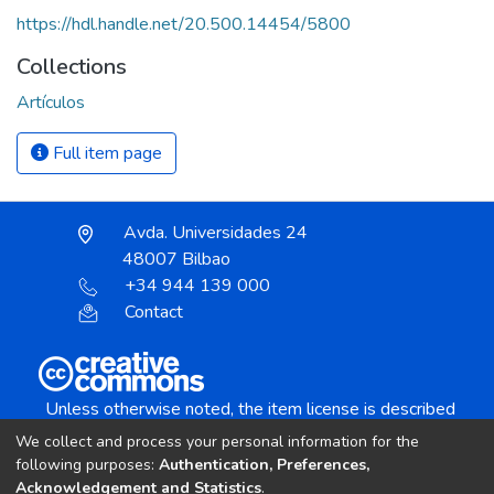
https://hdl.handle.net/20.500.14454/5800
Collections
Artículos
Full item page
Avda. Universidades 24
48007 Bilbao
+34 944 139 000
Contact
Unless otherwise noted, the item license is described
as:
We collect and process your personal information for the
Creative Commons Attribution-NonCommercial-
following purposes:
Authentication, Preferences,
NoDerivs 4.0 License
Acknowledgement and Statistics
.