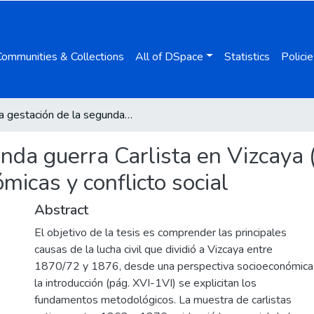
Communities & Collections
All of DSpace
Statistics
Policie
La gestación de la segunda guerra Carlista en Vizcaya (ca. 1850-1870): transformaciones económicas y conflicto social
unda guerra Carlista en Vizcaya
icas y conflicto social
Abstract
El objetivo de la tesis es comprender las principales
causas de la lucha civil que dividió a Vizcaya entre
1870/72 y 1876, desde una perspectiva socioeconómica
la introducción (pág. XVI-1VI) se explicitan los
fundamentos metodológicos. La muestra de carlistas