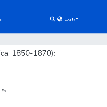
s
Log In
 (ca. 1850-1870):
. En