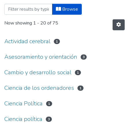
Browsing Extractos y versiones parciales 
Browse
Now showing
1 - 20 of 75
Actividad cerebral
1
Asesoramiento y orientación
3
Cambio y desarrollo social
1
Ciencia de los ordenadores
1
Ciencia Política
1
Ciencia política
3