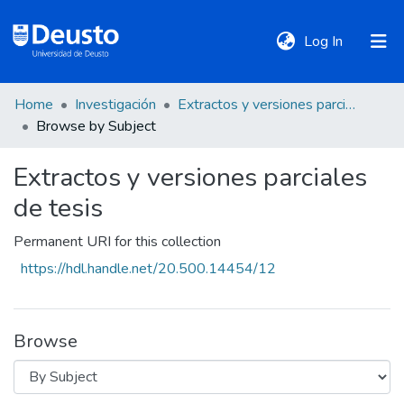
(current)
Log In
Home
Investigación
Extractos y versiones parciales de tesis
DeustoTeka
Browse by Subject
Extractos y versiones parciales
Communities
de tesis
&
Collections
Permanent URI for this collection
https://hdl.handle.net/20.500.14454/12
All of DSpace
Browse
Policies