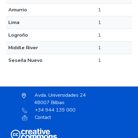
Amurrio
1
Lima
1
Logroño
1
Middle River
1
Seseña Nuevo
1
Avda. Universidades 24
48007 Bilbao
+34 944 139 000
Contact