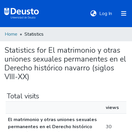
(current)
Log In
Home
Statistics
DeustoTeka
Statistics for El matrimonio y otras
uniones sexuales permanentes en el
Communities
&
Derecho histórico navarro (siglos
Collections
VIII-XX)
All of DSpace
Total visits
views
Policies
El matrimonio y otras uniones sexuales
permanentes en el Derecho histórico
30