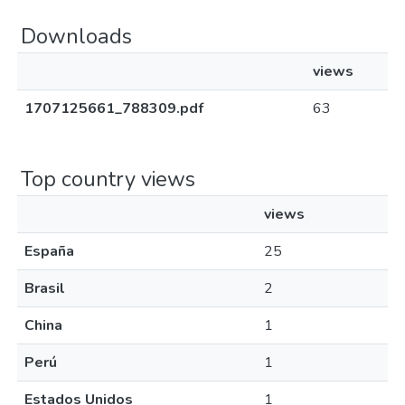
Downloads
views
1707125661_788309.pdf
63
Top country views
views
España
25
Brasil
2
China
1
Perú
1
Estados Unidos
1