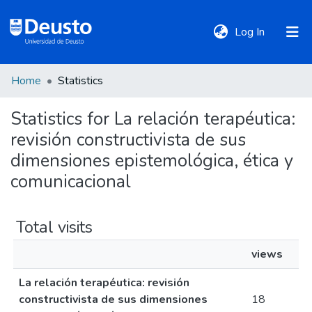
(current)
Log In
Home
Statistics
DeustoTeka
Statistics for La relación terapéutica:
revisión constructivista de sus
Communities
&
dimensiones epistemológica, ética y
Collections
comunicacional
All of DSpace
Total visits
views
Policies
La relación terapéutica: revisión
constructivista de sus dimensiones
18