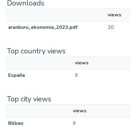
Downloads
views
aranburu_ekonomia_2023.pdf
20
Top country views
views
España
9
Top city views
views
Bilbao
9