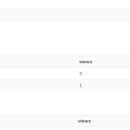
views
3
1
views