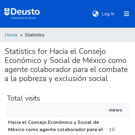
(current)
Log In
Home
Statistics
DeustoTeka
Statistics for Hacia el Consejo
Económico y Social de México como
Communities
&
agente colaborador para el combate
Collections
a la pobreza y exclusión social
All of DSpace
Total visits
views
Policies
Hacia el Consejo Económico y Social de
México como agente colaborador para el
10