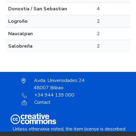
Donostia / San Sebastian
4
Logroño
2
Naucalpan
2
Salobreña
2
Avda. Universidades 24
48007 Bilbao
+34 944 139 000
Contact
Unless otherwise noted, the item license is described