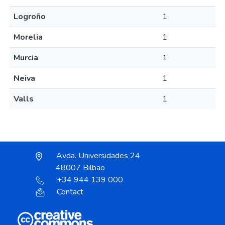
Logroño
1
Morelia
1
Murcia
1
Neiva
1
Valls
1
Avda. Universidades 24
48007 Bilbao
+34 944 139 000
Contact