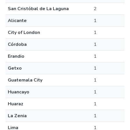
San Cristóbal de La Laguna
2
Alicante
1
City of London
1
Córdoba
1
Erandio
1
Getxo
1
Guatemala City
1
Huancayo
1
Huaraz
1
La Zenia
1
Lima
1