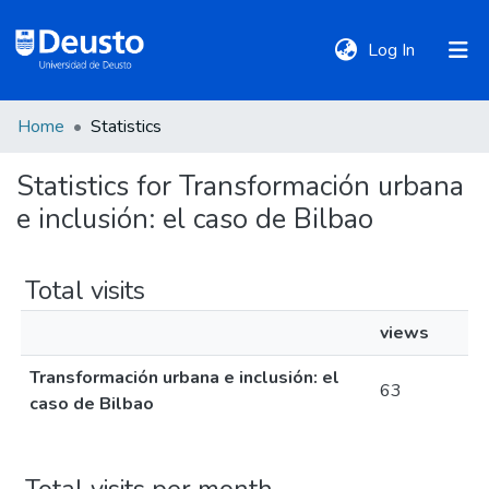
(current)
Log In
Home
Statistics
DeustoTeka
Statistics for Transformación urbana
e inclusión: el caso de Bilbao
Communities
&
Collections
Total visits
views
All of DSpace
Transformación urbana e inclusión: el
63
caso de Bilbao
Policies