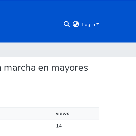
Log In
 la marcha en mayores
views
14