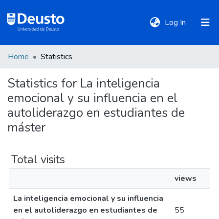
(current)
Log In
Home
Statistics
DeustoTeka
Statistics for La inteligencia
emocional y su influencia en el
Communities
&
autoliderazgo en estudiantes de
Collections
máster
All of DSpace
Total visits
views
Policies
La inteligencia emocional y su influencia
en el autoliderazgo en estudiantes de
55