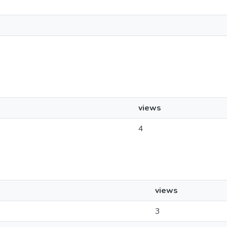
views
4
views
3