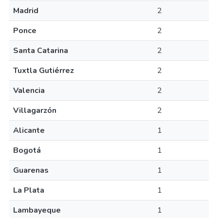
Madrid
2
Ponce
2
Santa Catarina
2
Tuxtla Gutiérrez
2
Valencia
2
Villagarzón
2
Alicante
1
Bogotá
1
Guarenas
1
La Plata
1
Lambayeque
1