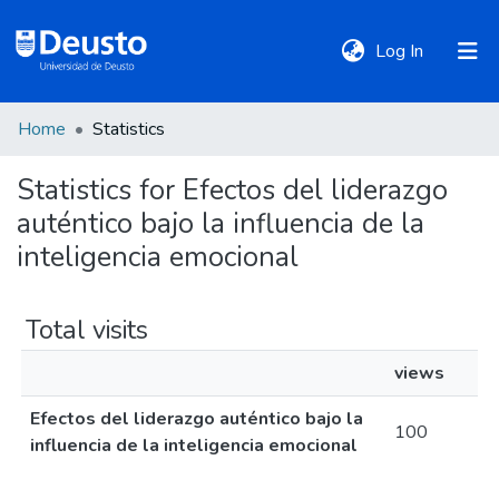
(current)
Log In
Home
Statistics
DeustoTeka
Statistics for Efectos del liderazgo
auténtico bajo la influencia de la
Communities
&
inteligencia emocional
Collections
Total visits
All of DSpace
views
Efectos del liderazgo auténtico bajo la
Policies
100
influencia de la inteligencia emocional