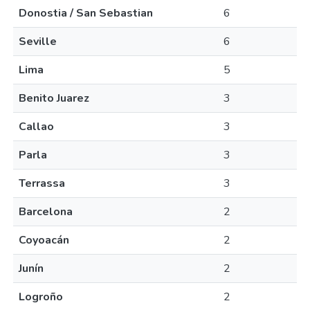
Donostia / San Sebastian
6
Seville
6
Lima
5
Benito Juarez
3
Callao
3
Parla
3
Terrassa
3
Barcelona
2
Coyoacán
2
Junín
2
Logroño
2