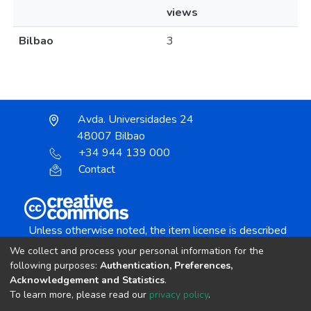
views
Bilbao
3
Avda. Universidades 24
48007 Bilbao
+34 944 139 000
Contact
Unless otherwise noted, the item license is described
as:
We collect and process your personal information for the
Creative Commons Attribution-NonCommercial-
following purposes:
Authentication, Preferences,
NoDerivs 4.0 License
Acknowledgement and Statistics
.
To learn more, please read our
privacy policy
.
DSpace software
copyright © 2002-2026
LYRASIS