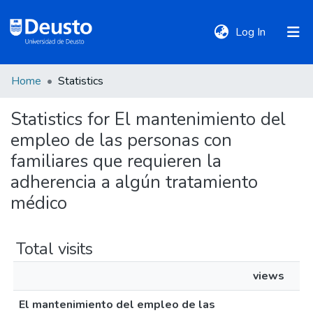
(current)
Log In
Home
Statistics
DeustoTeka
Statistics for El mantenimiento del
empleo de las personas con
Communities
&
familiares que requieren la
Collections
adherencia a algún tratamiento
médico
All of DSpace
Total visits
Policies
views
El mantenimiento del empleo de las