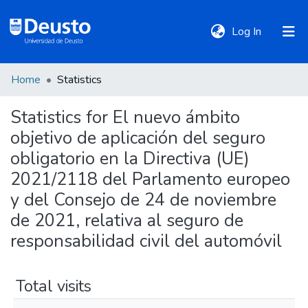
(current)
Log In
Home
Statistics
DeustoTeka
Statistics for El nuevo ámbito
objetivo de aplicación del seguro
Communities
&
obligatorio en la Directiva (UE)
Collections
2021/2118 del Parlamento europeo
y del Consejo de 24 de noviembre
All of DSpace
de 2021, relativa al seguro de
responsabilidad civil del automóvil
Policies
Total visits