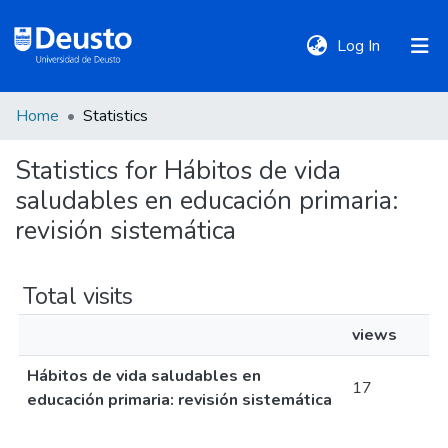
(current)
Log In
Home
Statistics
DeustoTeka
Statistics for Hábitos de vida
saludables en educación primaria:
Communities
&
revisión sistemática
Collections
Total visits
All of DSpace
views
Hábitos de vida saludables en
Policies
17
educación primaria: revisión sistemática