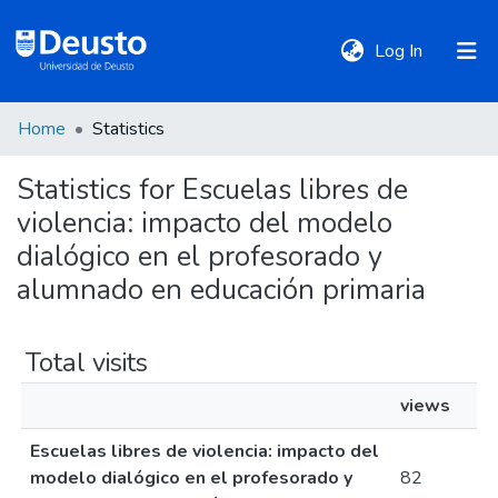
(current)
Log In
Home
Statistics
DeustoTeka
Statistics for Escuelas libres de
violencia: impacto del modelo
Communities
&
dialógico en el profesorado y
Collections
alumnado en educación primaria
All of DSpace
Total visits
views
Policies
Escuelas libres de violencia: impacto del
modelo dialógico en el profesorado y
82