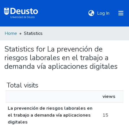
(current)
Log In
Home
Statistics
DeustoTeka
Statistics for La prevención de
riesgos laborales en el trabajo a
Communities
&
demanda vía aplicaciones digitales
Collections
Total visits
All of DSpace
views
La prevención de riesgos laborales en
Policies
el trabajo a demanda vía aplicaciones
15
digitales