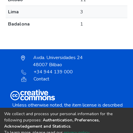
Lima
3
Badalona
1
Avda. Universidades 24
48007 Bilbao
+34 944 139 000
Contact
Unless otherwise noted, the item license is described
as:
We collect and process your personal information for the
Creative Commons Attribution-NonCommercial-
following purposes:
Authentication, Preferences,
NoDerivs 4.0 License
Acknowledgement and Statistics
.
To learn more, please read our
privacy policy
.