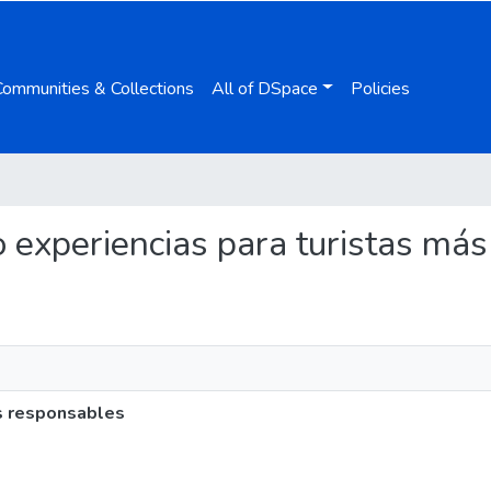
Communities & Collections
All of DSpace
Policies
o experiencias para turistas má
s responsables