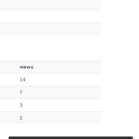
views
14
7
3
2