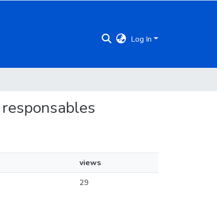
Log In
s responsables
views
29