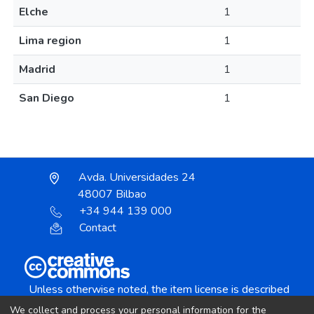
Elche
1
Lima region
1
Madrid
1
San Diego
1
Avda. Universidades 24
48007 Bilbao
+34 944 139 000
Contact
Unless otherwise noted, the item license is described
as:
We collect and process your personal information for the