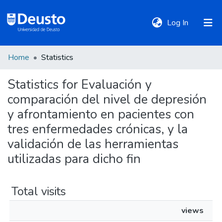
(current)
Log In
Home
Statistics
DeustoTeka
Statistics for Evaluación y
comparación del nivel de depresión
Communities
&
y afrontamiento en pacientes con
Collections
tres enfermedades crónicas, y la
validación de las herramientas
All of DSpace
utilizadas para dicho fin
Policies
Total visits
views