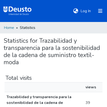
(current)
Log In
Home
Statistics
DeustoTeka
Statistics for Trazabilidad y
transparencia para la sostenibilidad
Communities
&
de la cadena de suministro textil-
Collections
moda
All of DSpace
Total visits
views
Policies
Trazabilidad y transparencia para la
sostenibilidad de la cadena de
39