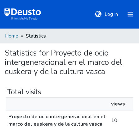
(current)
Log In
Home
Statistics
DeustoTeka
Statistics for Proyecto de ocio
intergeneracional en el marco del
Communities
&
euskera y de la cultura vasca
Collections
Total visits
All of DSpace
views
Proyecto de ocio intergeneracional en el
Policies
10
marco del euskera y de la cultura vasca