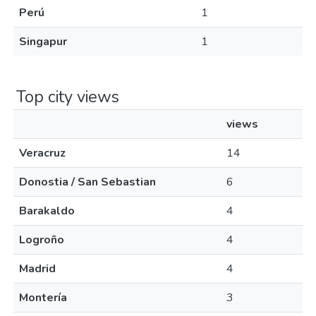
Perú
1
Singapur
1
Top city views
views
Veracruz
14
Donostia / San Sebastian
6
Barakaldo
4
Logroño
4
Madrid
4
Montería
3