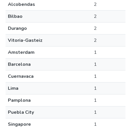
Alcobendas
2
Bilbao
2
Durango
2
Vitoria-Gasteiz
2
Amsterdam
1
Barcelona
1
Cuernavaca
1
Lima
1
Pamplona
1
Puebla City
1
Singapore
1