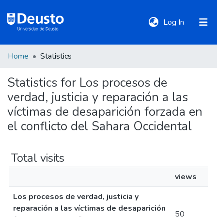
(current)
Log In
Home
Statistics
DeustoTeka
Statistics for Los procesos de
verdad, justicia y reparación a las
Communities
&
víctimas de desaparición forzada en
Collections
el conflicto del Sahara Occidental
All of DSpace
Total visits
views
Policies
Los procesos de verdad, justicia y
reparación a las víctimas de desaparición
50