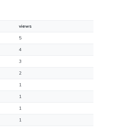
views
5
4
3
2
1
1
1
1