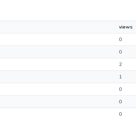
views
0
0
2
1
0
0
0