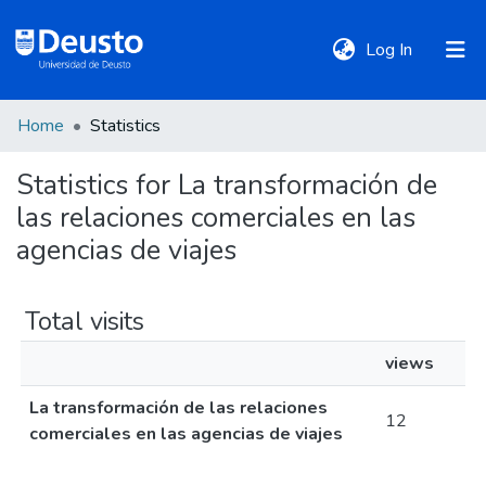
(current)
Log In
Home
Statistics
DeustoTeka
Statistics for La transformación de
las relaciones comerciales en las
Communities
&
agencias de viajes
Collections
Total visits
All of DSpace
views
La transformación de las relaciones
Policies
12
comerciales en las agencias de viajes