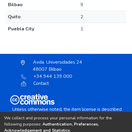
Bilbao
9
Quito
2
Puebla City
1
Avda. Universidades 24
48007 Bilbao
+34 944 139 000
Contact
Unless otherwise noted, the item license is described
as:
We collect and process your personal information for the
Creative Commons Attribution-NonCommercial-
following purposes:
Authentication, Preferences,
NoDerivs 4.0 License
Acknowledgement and Statistics
.