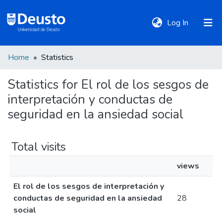
(current)
Log In
Home
Statistics
DeustoTeka
Statistics for El rol de los sesgos de
interpretación y conductas de
Communities
&
seguridad en la ansiedad social
Collections
Total visits
All of DSpace
views
El rol de los sesgos de interpretación y
Policies
conductas de seguridad en la ansiedad
28
social