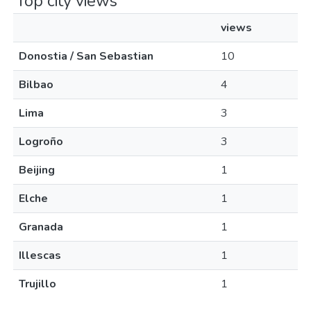
Top city views
views
Donostia / San Sebastian
10
Bilbao
4
Lima
3
Logroño
3
Beijing
1
Elche
1
Granada
1
Illescas
1
Trujillo
1