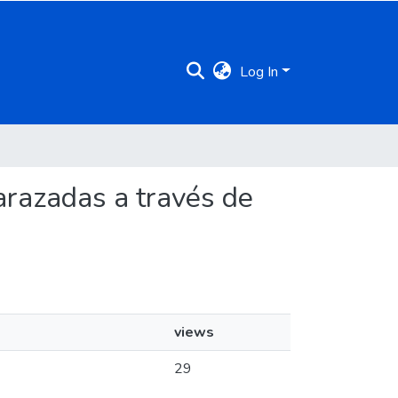
Log In
barazadas a través de
views
29