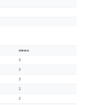
views
3
3
3
2
2