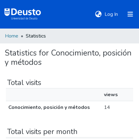
(current)
Log In
Home
Statistics
DeustoTeka
Statistics for Conocimiento, posición
y métodos
Communities
&
Collections
Total visits
views
All of DSpace
Conocimiento, posición y métodos
14
Policies
Total visits per month