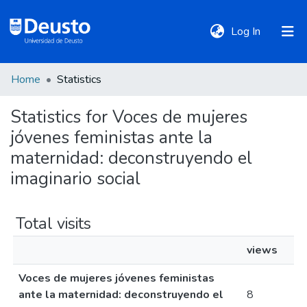
(current)
Log In
Home
Statistics
DeustoTeka
Statistics for Voces de mujeres
jóvenes feministas ante la
Communities
&
maternidad: deconstruyendo el
Collections
imaginario social
All of DSpace
Total visits
views
Policies
Voces de mujeres jóvenes feministas
ante la maternidad: deconstruyendo el
8