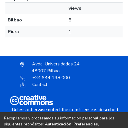
views
Bilbao
5
Piura
1
Avda. Universidades 24
48007 Bilbao
+34 944 139 000
Contact
Unless otherwise noted, the item license is described
as:
Recopilamos y procesamos su información personal para los
Creative Commons Attribution-NonCommercial-
siguientes propósitos:
Autenticación, Preferencias,