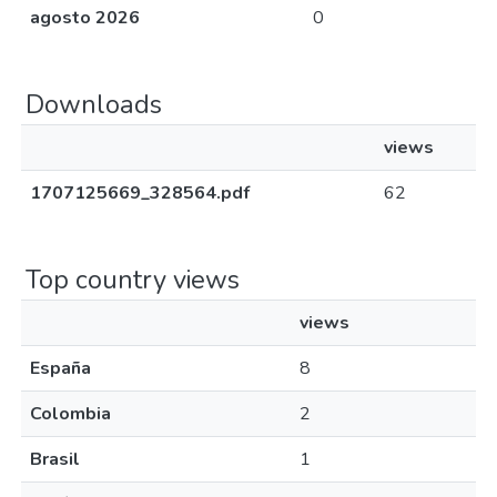
agosto 2026
0
Downloads
views
1707125669_328564.pdf
62
Top country views
views
España
8
Colombia
2
Brasil
1