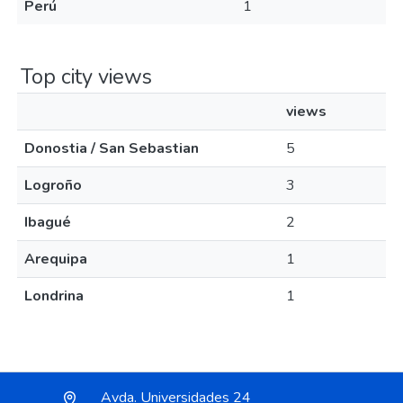
Perú
1
Top city views
views
Donostia / San Sebastian
5
Logroño
3
Ibagué
2
Arequipa
1
Londrina
1
Avda. Universidades 24