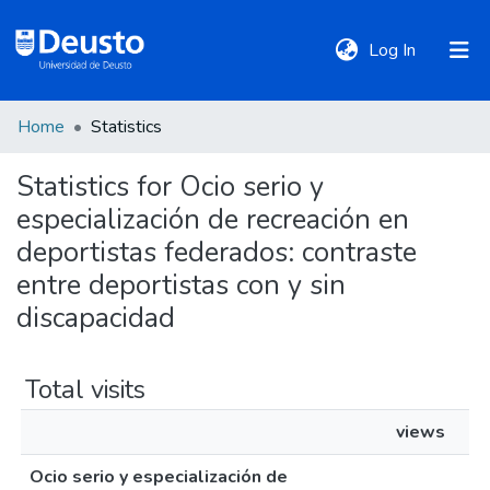
(current)
Log In
Home
Statistics
DeustoTeka
Statistics for Ocio serio y
especialización de recreación en
Communities
&
deportistas federados: contraste
Collections
entre deportistas con y sin
discapacidad
All of DSpace
Total visits
Policies
views
Ocio serio y especialización de