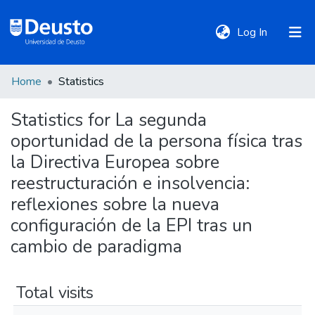
(current)
Log In
Home
Statistics
DeustoTeka
Statistics for La segunda
oportunidad de la persona física tras
Communities
&
la Directiva Europea sobre
Collections
reestructuración e insolvencia:
reflexiones sobre la nueva
All of DSpace
configuración de la EPI tras un
cambio de paradigma
Policies
Total visits