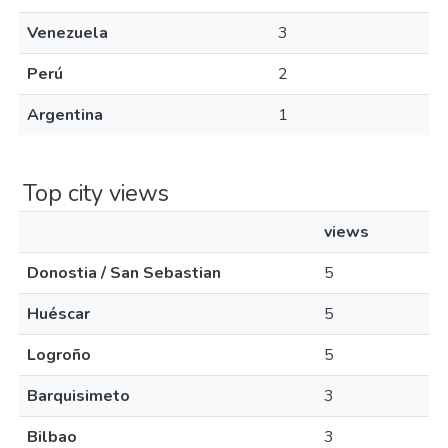
Venezuela
3
Perú
2
Argentina
1
Top city views
views
Donostia / San Sebastian
5
Huéscar
5
Logroño
5
Barquisimeto
3
Bilbao
3