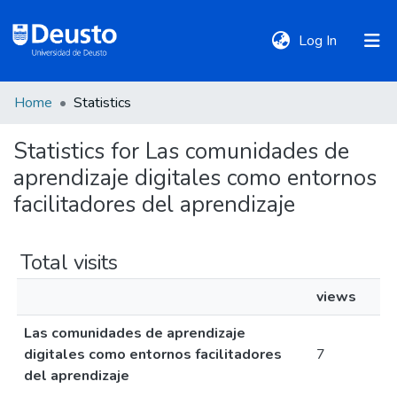
(current)
Log In
Home
Statistics
DeustoTeka
Statistics for Las comunidades de
aprendizaje digitales como entornos
Communities
&
facilitadores del aprendizaje
Collections
Total visits
All of DSpace
views
Las comunidades de aprendizaje
Policies
digitales como entornos facilitadores
7
del aprendizaje