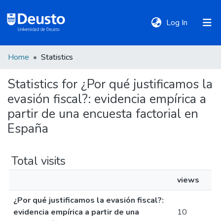
(current)
Log In
Home
Statistics
DeustoTeka
Statistics for ¿Por qué justificamos la
evasión fiscal?: evidencia empírica a
Communities
&
partir de una encuesta factorial en
Collections
España
All of DSpace
Total visits
views
Policies
¿Por qué justificamos la evasión fiscal?:
evidencia empírica a partir de una
10