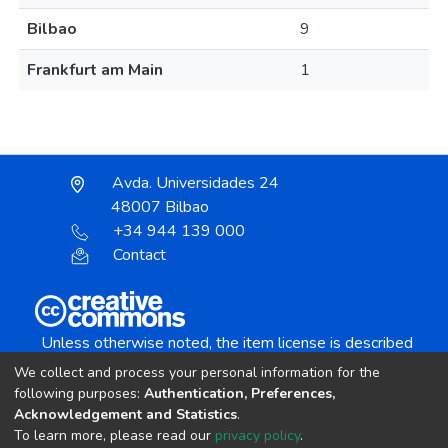
Bilbao
9
Frankfurt am Main
1
Avda. Universidades 24
48007 Bilbao
+34 944 139 000
Contact
Unless otherwise noted, the item license is described
as:
We collect and process your personal information for the
Creative Commons Attribution-NonCommercial-
following purposes:
Authentication, Preferences,
NoDerivs 4.0 License
Acknowledgement and Statistics
.
To learn more, please read our
privacy policy
.