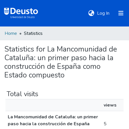
(current)
Log In
Home
Statistics
DeustoTeka
Statistics for La Mancomunidad de
Cataluña: un primer paso hacia la
Communities
&
construcción de España como
Collections
Estado compuesto
All of DSpace
Total visits
views
Policies
La Mancomunidad de Cataluña: un primer
paso hacia la construcción de España
5