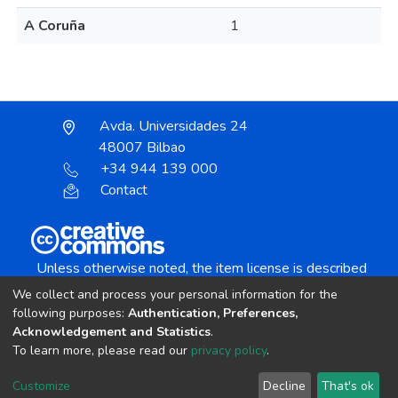
A Coruña
1
Avda. Universidades 24
48007 Bilbao
+34 944 139 000
Contact
Unless otherwise noted, the item license is described
as:
We collect and process your personal information for the
Creative Commons Attribution-NonCommercial-
following purposes:
Authentication, Preferences,
NoDerivs 4.0 License
Acknowledgement and Statistics
.
To learn more, please read our
privacy policy
.
DSpace software
copyright © 2002-2026
LYRASIS
Customize
Decline
That's ok
Cookie settings
Send Feedback